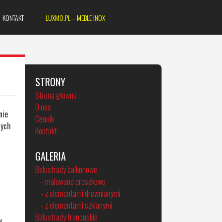
KONTAKT
LUXMO.PL – MEBLE INOX
STRONY
Strona główna
O nas
nie
Cennik
nych
Kontakt
GALERIA
Balustrady balkonowe
- malowane proszkowo
- z elementami drewnianymi
- z elementami szklanymi
Balustrady francuskie
.