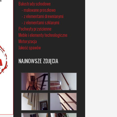
Balustrady schodowe
- malowane proszkowo
- z elementami drewnianymi
- z elementami szklanymi
Pochwyty przyścienne
Meble i elementy technologiczne
Motoryzacja
Jakość spawów
NAJNOWSZE ZDJĘCIA