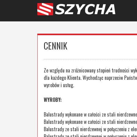
Skip
to
content
CENNIK
Ze względu na zróżnicowany stopień trudności wyk
dla każdego Klienta. Wychodząc naprzeciw Państw
wyrobów i usług.
WYROBY:
Balustrady wykonane w całości ze stali nierdzew
Balustrady wykonane w całości ze stali nierdzew
Balustrady ze stali nierdzewnej w połączeniu z 
Balustrady ze stali nierdzewnej w połączeniu z 