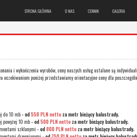
STRONA GŁÓWNA
O NAS
CENNIK
GALERIA
onania i wykończenia wyrobów, ceny naszych usług ustalane są indywidual
a oczekiwaniom poniżej przedstawiamy orientacyjne ceny dla poszczegól
nej do 10 mb
- od
550 PLN netto
za metr bieżący balustrady.
nej powyżej 10 mb
- od
500 PLN netto
za metr bieżący balustrady.
elementami szklanymi
- od
800 PLN netto
za metr bieżący balustrady.
elementami drewnianymi
- od
750 PLN netto
za metr bieżący balustrady